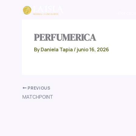
Skip
to
Director
content
PERFUMERICA
By
Daniela Tapia
/
junio 16, 2026
PREVIOUS
MATCHPOINT