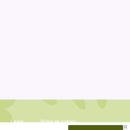
Legal
Bolsa de trabajo
larias@gicsa.com.mx