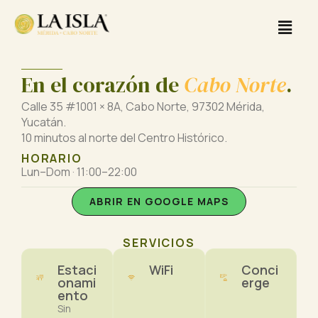
Skip
Men
to
content
En el corazón de
Cabo Norte
.
Calle 35 #1001 × 8A, Cabo Norte, 97302 Mérida,
Yucatán.
10 minutos al norte del Centro Histórico.
HORARIO
Lun–Dom · 11:00–22:00
ABRIR EN GOOGLE MAPS
SERVICIOS
Estaci
WiFi
Conci
onami
erge
ento
Sin