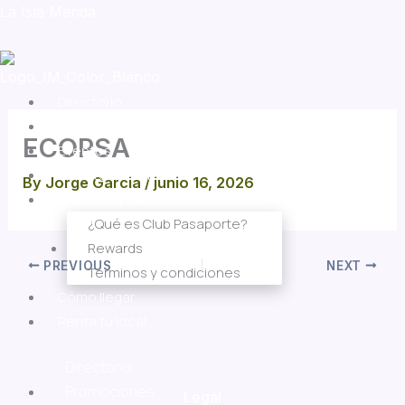
Skip
La Isla Mérida
to
content
Menu
Menu
Directorio
Promociones
ECOPSA
Eventos
Entretenimiento
By
Jorge Garcia
/
junio 16, 2026
Club Pasaporte
¿Qué es Club Pasaporte?
Rewards
PREVIOUS
NEXT
Términos y condiciones
Cómo llegar
Renta tu local
Directorio
Promociones
Legal