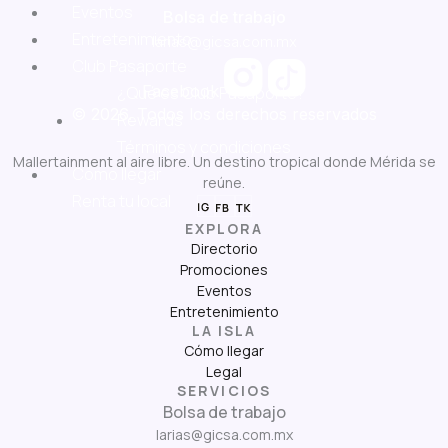
Eventos
Bolsa de trabajo
Entretenimiento
larias@gicsa.com.mx
Club Pasaporte
Facebook
¿Qué es Club Pasaporte?
© 2026. Todos los derechos reservados
Rewards
Términos y condiciones
Mallertainment al aire libre. Un destino tropical donde Mérida se
Cómo llegar
reúne.
Renta tu local
EXPLORA
Directorio
Promociones
Eventos
Entretenimiento
LA ISLA
Cómo llegar
Legal
SERVICIOS
Bolsa de trabajo
larias@gicsa.com.mx