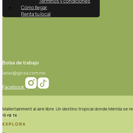
Términos y condiciones
Cómo llegar
Renta tu local
Bolsa de trabajo
larias@gicsa.com.mx
Facebook
Mallertainment al aire libre. Un destino tropical donde Mérida se r
EXPLORA