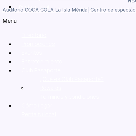
NE
Renta tu local
Auditorio COCA COLA La Isla Mérida| Centro de espectác
Menu
Directorio
Promociones
Eventos
Entretenimiento
Club Pasaporte
¿Qué es Club Pasaporte?
Rewards
Términos y condiciones
Cómo llegar
Renta tu local