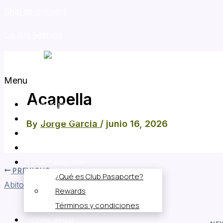
Skip to content
La Isla Mérida
Menu
Acapella
Directorio
Promociones
By
Jorge Garcia
/
junio 16, 2026
Eventos
Entretenimiento
Club Pasaporte
PREVIOUS
¿Qué es Club Pasaporte?
Abito
Rewards
Términos y condiciones
Cómo llegar