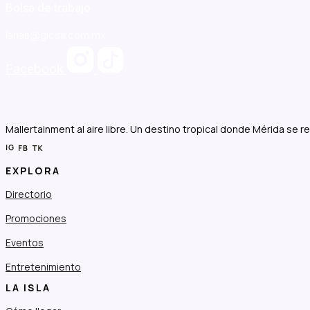
Bolsa de trabajo
larias@gicsa.com.mx
Facebook
Mallertainment al aire libre. Un destino tropical donde Mérida se r
EXPLORA
Directorio
Promociones
Eventos
Entretenimiento
LA ISLA