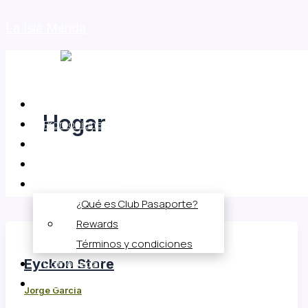
Skip
La Isla Mérida
to
content
Menu
Menu
Directorio
Hogar
Promociones
Eventos
Entretenimiento
Club Pasaporte
¿Qué es Club Pasaporte?
Rewards
Términos y condiciones
Eyckon Store
Cómo llegar
Renta tu local
Jorge Garcia