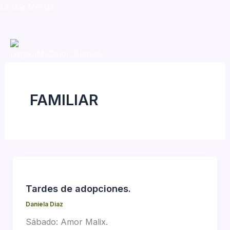
Skip
La Isla Mérida
to
content
Men
FAMILIAR
Tardes de adopciones.
Daniela Diaz
Sábado: Amor Malix.