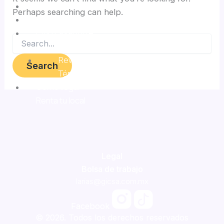
Eventos
Perhaps searching can help.
Entretenimiento
Club Pasaporte
¿Qué es Club Pasaporte?
Rewards
Términos y condiciones
Cómo llegar
Renta tu local
Legal
Bolsa de trabajo
larias@gicsa.com.mx
Facebook
© 2026. Todos los derechos reservados